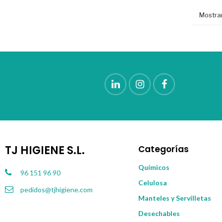
Mostran
TJ HIGIENE S.L.
Categorías
Químicos
96 151 96 90
Celulosa
pedidos@tjhigiene.com
Manteles y Servilletas
Desechables