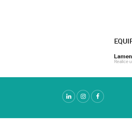
EQUI
Lament
Realice 