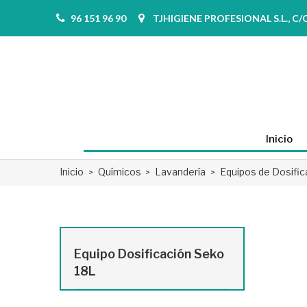
96 151 96 90
TJHIGIENE PROFESIONAL S.L., C/Co
Inicio
Inicio
Químicos
Lavandería
Equipos de Dosific
Equipo Dosificación Seko
18L