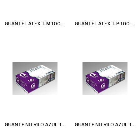
GUANTE LATEX T-M 100u *Sin Polvo* G-4,5
GUANTE LATEX T-P 100u *Sin Polvo* G-4,5
GUANTE NITRILO AZUL T-G 100u *sin Polvo* G-4,5
GUANTE NITRILO AZUL T-M 100u *sin Polvo* G-4,5