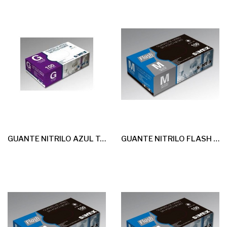
GUANTE NITRILO AZUL T-P 100u *sin Polvo* G-4,5
GUANTE NITRILO FLASH BLACK NEGRO T-G 100u *sin Polvo* G-6,5