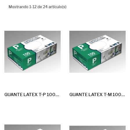
Mostrando 1-12 de 24 artículo(s)
GUANTE LATEX T-P 100u *Con Polvo* G-4,5
GUANTE LATEX T-M 100u *Con Polvo* G-4,5