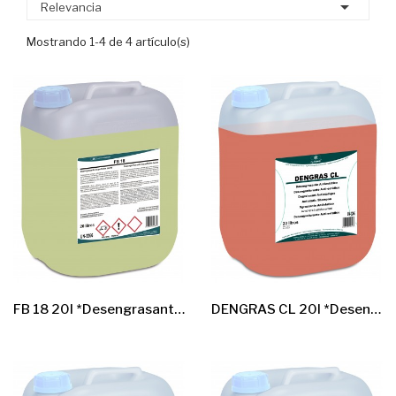

Relevancia
Mostrando 1-4 de 4 artículo(s)
FB 18 20l *Desengrasante Superficies Duras*
DENGRAS CL 20l *Desengrasante Antiestatico*