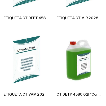
ETIQUETA CT DEPT 4580 AL USO 20U
ETIQUETA CT MIR 2028 AL USO 20U
ETIQUETA CT VAM 2026 AL USO 20U
CT DETP 4580 02l *Concentrado Multiusos*