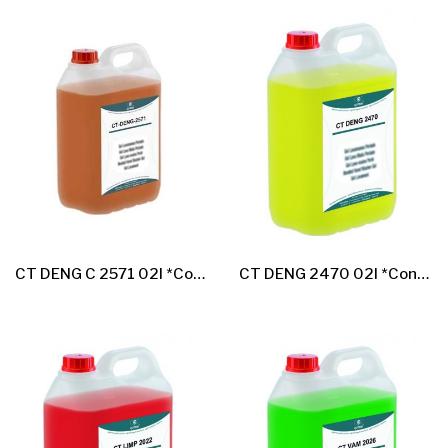
CT DENG C 2571 02l *Conc.desengr.alta Alcalinidad*
CT DENG 2470 02l *Conc.desengr.baja Alcalinidad*