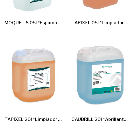
MOQUET S 05l *Espuma Seca. Moquetas Y Tapicer¡as*
TAPIXEL 05l *Limpiador De Tapicerias*
TAPIXEL 20l *Limpiador De Tapicerias*
CAUBRILL 20l *Abrillantador Caucho*