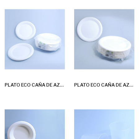
PLATO ECO CAÑA DE AZUCAR 18cm 8*125
PLATO ECO CAÑA DE AZUCAR 22,5cm 4*125u