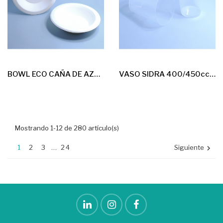
BOWL ECO CAÑA DE AZUCAR 500cc 8*125u
VASO SIDRA 400/450cc PP IRROMPIBLE 20*25u
Mostrando 1-12 de 280 artículo(s)
1
2
3
…
24
Siguiente
