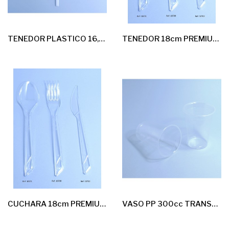
TENEDOR PLASTICO 16,5cm 100*20u
TENEDOR 18cm PREMIUM EXTRA FUERTE TRANSPARENTE 50*40u
CUCHARA 18cm PREMIUM EXTRA FUERTE TRANSPARENTE 40*50u
VASO PP 300cc TRANSPARENTE IRROMPIBLE 30*50u